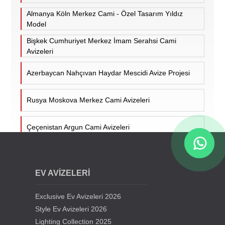
Almanya Köln Merkez Cami - Özel Tasarım Yıldız
Model
Bişkek Cumhuriyet Merkez İmam Serahsi Cami
Avizeleri
Azerbaycan Nahçıvan Haydar Mescidi Avize Projesi
Rusya Moskova Merkez Cami Avizeleri
Çeçenistan Argun Cami Avizeleri
Hollanda Utrecht Ulu Cami Avizeleri
EV AVİZELERİ
Almanya Duisburg Ditib Camii Avizeleri
Exclusive Ev Avizeleri 2026
Hollanda Tilburg Süleymaniye Cami Mosque
Style Ev Avizeleri 2026
Chandelier
Lighting Collection 2025