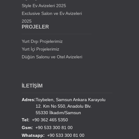
Style Ev Avizeleri 2025
Ahmat Haci Kadirov Cami Avizeleri
Exclusive Salon ve Ev Avizeleri
2025
Almanya Camlı Mescid
PROJELER
Fransa Trappes Cami Avizeleri
Yurt Dışı Projelerimiz
Yurt İçi Projelerimiz
Lübnan Tripoli Al Schokur Cami Avizeleri
Düğün Salonu ve Otel Avizeleri
Türkmenistan Başkanlık Sarayı Avizeleri
İLETİŞİM
Türkmenistan Mary Tiyatro Salonu Avizeleri
Adres:
Toybelen, Samsun Ankara Karayolu
12. Km No 550, Anadolu Blv.
Yurt Dışı Cami Avizelerimiz
55330 İlkadım/Samsun
Tel:
+90 362 465 5350
Diğer Yurdışı Cami Projeleri
Gsm:
+90 533 300 81 00
Whatsapp:
+90 533 300 81 00