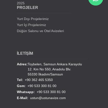
2025
İstanbul Beylikdüzü Mevlana Cami Avize Projesi
PROJELER
Kahramanmaraş Medine Cami Avizesi
Yurt Dışı Projelerimiz
Yurt İçi Projelerimiz
Mersin Mezitli Cami Avize Projesi
Düğün Salonu ve Otel Avizeleri
İstanbul Sultan Çiftliği Avize Projesi
İLETİŞİM
Erzurum Lala Paşa Cami Avizeleri
Adres:
Toybelen, Samsun Ankara Karayolu
12. Km No 550, Anadolu Blv.
Erzurum Hınıs Merkez Cami Avizeleri
55330 İlkadım/Samsun
Tel:
+90 362 465 5350
Çorum Alaca Hacı Şahmerdan Cami Avizeleri
Gsm:
+90 533 300 81 00
Whatsapp:
+90 533 300 81 00
Burdur Bucak Organize Sanayi Cami Avizeleri
E-Mail:
ustun@ustunavize.com