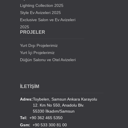
Chandelier
Lighting Collection 2025
Style Ev Avizeleri 2025
Ahmat Haci Kadirov Cami Avizeleri
Exclusive Salon ve Ev Avizeleri
2025
Almanya Camlı Mescid
PROJELER
Fransa Trappes Cami Avizeleri
Yurt Dışı Projelerimiz
Yurt İçi Projelerimiz
Lübnan Tripoli Al Schokur Cami Avizeleri
Düğün Salonu ve Otel Avizeleri
Türkmenistan Başkanlık Sarayı Avizeleri
İLETİŞİM
Türkmenistan Mary Tiyatro Salonu Avizeleri
Adres:
Toybelen, Samsun Ankara Karayolu
12. Km No 550, Anadolu Blv.
Yurt Dışı Cami Avizelerimiz
55330 İlkadım/Samsun
Tel:
+90 362 465 5350
Diğer Yurdışı Cami Projeleri
Gsm:
+90 533 300 81 00