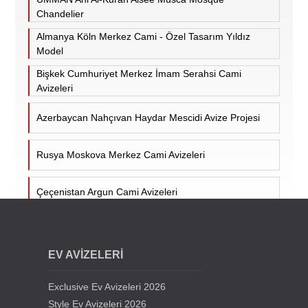
Chandelier
Almanya Köln Merkez Cami - Özel Tasarım Yıldız
Model
Bişkek Cumhuriyet Merkez İmam Serahsi Cami
Avizeleri
Azerbaycan Nahçıvan Haydar Mescidi Avize Projesi
Rusya Moskova Merkez Cami Avizeleri
Çeçenistan Argun Cami Avizeleri
Hollanda Utrecht Ulu Cami Avizeleri
EV AVİZELERİ
Almanya Duisburg Ditib Camii Avizeleri
Exclusive Ev Avizeleri 2026
Hollanda Tilburg Süleymaniye Cami Mosque
Style Ev Avizeleri 2026