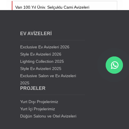
Van 100.Yıl Üniv. Selçuklu Cami Avizeleri
Cumhuriyet Üniv. Cami Avizeleri - Sivas
EV AVİZELERİ
Siirt Üniversitesi Cami Avizeleri
Exclusive Ev Avizeleri 2026
Kıbrıs Lefkoşa Hala Sultan Cami Avizeleri
Style Ev Avizeleri 2026
Lighting Collection 2025
Style Ev Avizeleri 2025
Samsun Gürbüz Cami Avize Projesi
Exclusive Salon ve Ev Avizeleri
2025
İstanbul Beylikdüzü Mevlana Cami Avize Projesi
PROJELER
Kahramanmaraş Medine Cami Avizesi
Yurt Dışı Projelerimiz
Yurt İçi Projelerimiz
Mersin Mezitli Cami Avize Projesi
Düğün Salonu ve Otel Avizeleri