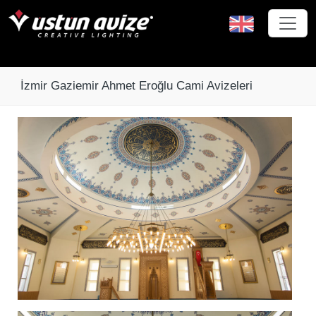
İzmir Gaziemir Ahmet Eroğlu Cami Avizeleri