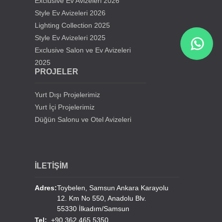
Exclusive Ev Avizeleri 2026
Kıbrıs Lefkoşa Hala Sultan Cami Avizeleri
Style Ev Avizeleri 2026
Lighting Collection 2025
Style Ev Avizeleri 2025
Samsun Gürbüz Cami Avize Projesi
Exclusive Salon ve Ev Avizeleri
2025
İstanbul Beylikdüzü Mevlana Cami Avize Projesi
PROJELER
Kahramanmaraş Medine Cami Avizesi
Yurt Dışı Projelerimiz
Yurt İçi Projelerimiz
Mersin Mezitli Cami Avize Projesi
Düğün Salonu ve Otel Avizeleri
İstanbul Sultan Çiftliği Avize Projesi
İLETİŞİM
Erzurum Lala Paşa Cami Avizeleri
Adres:
Toybelen, Samsun Ankara Karayolu
12. Km No 550, Anadolu Blv.
Erzurum Hınıs Merkez Cami Avizeleri
55330 İlkadım/Samsun
Tel:
+90 362 465 5350