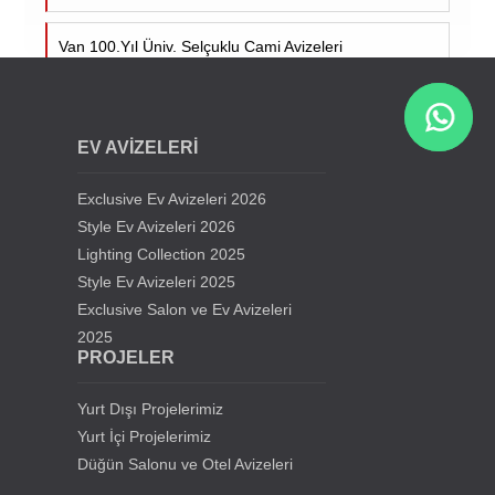
Van 100.Yıl Üniv. Selçuklu Cami Avizeleri
Cumhuriyet Üniv. Cami Avizeleri - Sivas
EV AVİZELERİ
Siirt Üniversitesi Cami Avizeleri
Exclusive Ev Avizeleri 2026
Kıbrıs Lefkoşa Hala Sultan Cami Avizeleri
Style Ev Avizeleri 2026
Lighting Collection 2025
Style Ev Avizeleri 2025
Samsun Gürbüz Cami Avize Projesi
Exclusive Salon ve Ev Avizeleri
2025
İstanbul Beylikdüzü Mevlana Cami Avize Projesi
PROJELER
Kahramanmaraş Medine Cami Avizesi
Yurt Dışı Projelerimiz
Yurt İçi Projelerimiz
Mersin Mezitli Cami Avize Projesi
Düğün Salonu ve Otel Avizeleri