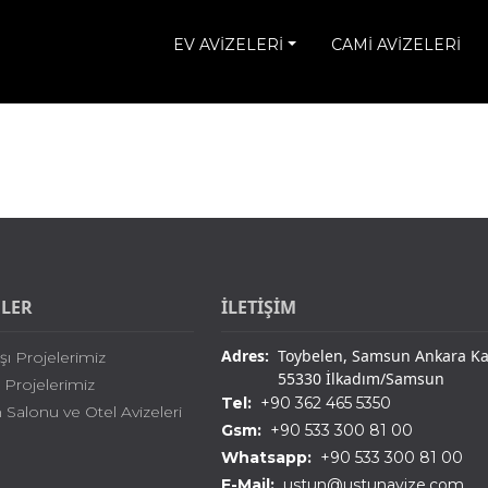
EV AVİZELERİ
CAMİ AVİZELERİ
ELER
İLETİŞİM
Adres:
Toybelen, Samsun Ankara Kar
şı Projelerimiz
55330 İlkadım/Samsun
i Projelerimiz
Tel:
+90 362 465 5350
Salonu ve Otel Avizeleri
Gsm:
+90 533 300 81 00
Whatsapp:
+90 533 300 81 00
E-Mail:
ustun@ustunavize.com