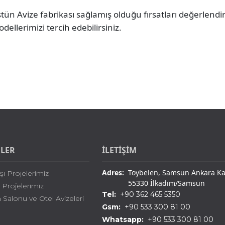
tün Avize fabrikası sağlamış olduğu fırsatları değerlendire
dellerimizi tercih edebilirsiniz.
ELER
İLETİŞİM
Adres:
Toybelen, Samsun Ankara Kar
şı Projelerimiz
55330 İlkadım/Samsun
i Projelerimiz
Tel:
+90 362 465 5350
Salonu ve Otel Avizeleri
Gsm:
+90 533 300 81 00
Whatsapp:
+90 533 300 81 00