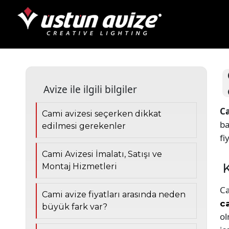
Avize ile ilgili bilgiler
Ca
Cami avizesi seçerken dikkat
ba
edilmesi gerekenler
fi
Cami Avizesi İmalatı, Satışı ve
K
Montaj Hizmetleri
Ca
Cami avize fiyatları arasında neden
ca
büyük fark var?
ol