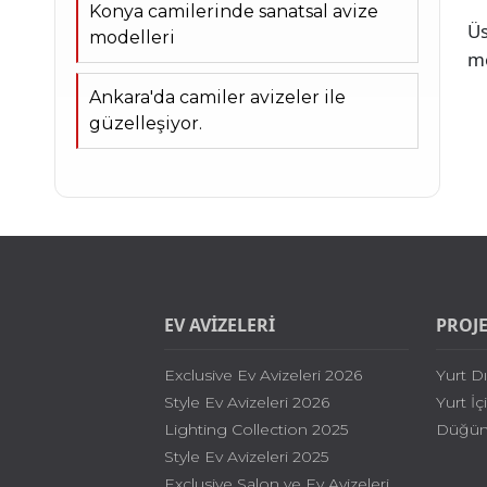
Konya camilerinde sanatsal avize
Üs
modelleri
mo
Ankara'da camiler avizeler ile
güzelleşiyor.
EV AVİZELERİ
PROJ
Exclusive Ev Avizeleri 2026
Yurt Dı
Style Ev Avizeleri 2026
Yurt İç
Lighting Collection 2025
Düğün 
Style Ev Avizeleri 2025
Exclusive Salon ve Ev Avizeleri