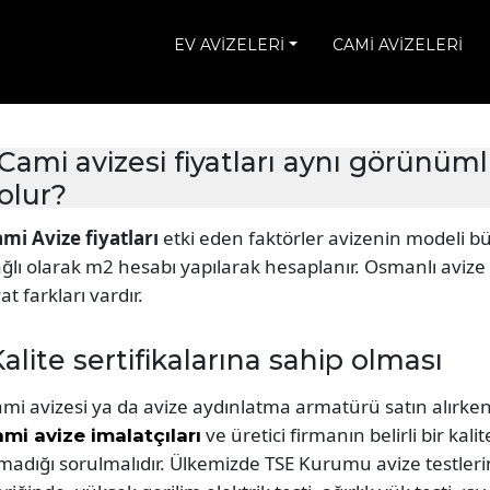
EV AVİZELERİ
CAMİ AVİZELERİ
Cami avizesi fiyatları aynı görünüm
olur?
mi Avize fiyatları
etki eden faktörler avizenin modeli büy
ğlı olarak m2 hesabı yapılarak hesaplanır. Osmanlı avize m
yat farkları vardır.
alite sertifikalarına sahip olması
mi avizesi ya da avize aydınlatma armatürü satın alırken
ve üretici firmanın belirli bir kali
mi avize imalatçıları
madığı sorulmalıdır. Ülkemizde TSE Kurumu avize testleri