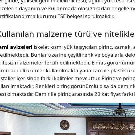
eriğinde, yüksek gerilim elektrik testi, ağırlık yük testi, ıs
izelerin dayanım ve kullanmada olası zararları engellemekt
rtifikalandırma kurumu TSE belgesi sorulmalıdır.
ullanılan malzeme türü ve nitelikle
iskelet kısmı yük taşıyıcıları pirinç, zama
mi avizeleri
etilmektedir. Bunlar üzerine çeşitli renk ve boyalarla deko
litesiz malzemeler tercih edilmektedir. Elmas görünümün
mmaddeli ürünler kullanılmakta yada cam ile plastik ürü
istaller içerisinde farklı kaliteler mevcuttur. Pirinç ve p
llanılmaktadır. Renkleri pirinç görünümlü olsa da demir 
as) olmaktadır. Demir ile pirinç arasında 20 kat fiyat fark