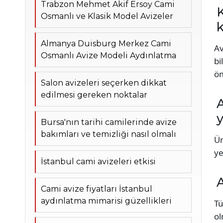
Trabzon Mehmet Akif Ersoy Cami
K
Osmanlı ve Klasik Model Avizeler
k
Almanya Duisburg Merkez Cami
Av
Osmanlı Avize Modeli Aydınlatma
bi
öm
Salon avizeleri seçerken dikkat
edilmesi gereken noktalar
A
y
Bursa'nın tarihi camilerinde avize
bakımları ve temizliği nasıl olmalı
Ür
ye
İstanbul cami avizeleri etkisi
A
Cami avize fiyatları İstanbul
aydınlatma mimarisi güzellikleri
Tü
ol