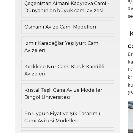
iç
Çeçenistan Aimani Kadyrova Cami -
av
Dünyanın en büyük cami avizesi
se
Osmanlı Avize Cami Modelleri
K
İzmir Karabağlar Yeşilyurt Cami
Ca
Avizeleri
ür
ka
Kırıkkale Nur Cami Klasik Kandilli
ha
Avizeleri
kr
ku
Kristal Taşlı Cami Avize Modelleri
(P
Bingöl Üniversitesi
En Uygun Fiyat ve Şık Tasarımlı
Cami Avizesi Modelleri