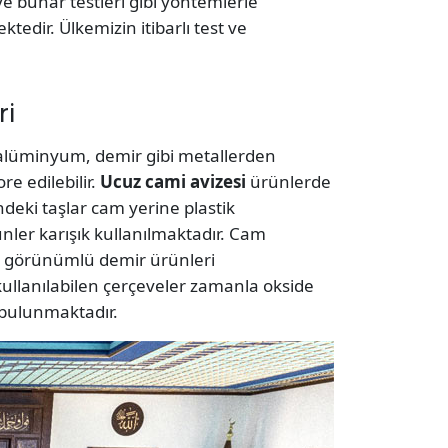
ı ve buhar testleri gibi yöntemlerle
edir. Ülkemizin itibarlı test ve
ri
k, alüminyum, demir gibi metallerden
re edilebilir.
Ucuz cami avizesi
ürünlerde
deki taşlar cam yerine plastik
nler karışık kullanılmaktadır. Cam
rinç görünümlü demir ürünleri
kullanılabilen çerçeveler zamanla okside
ı bulunmaktadır.