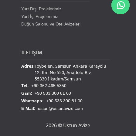
Yurt Dışı Projelerimiz
Yurt İçi Projelerimiz
Düğün Salonu ve Otel Avizeleri
İLETİŞİM
Adres:
Toybelen, Samsun Ankara Karayolu
12. Km No 550, Anadolu Blv.
55330 İlkadım/Samsun
Tel:
+90 362 465 5350
Gsm:
+90 533 300 81 00
Whatsapp:
+90 533 300 81 00
E-Mail:
ustun@ustunavize.com
2026 © Üstün Avize