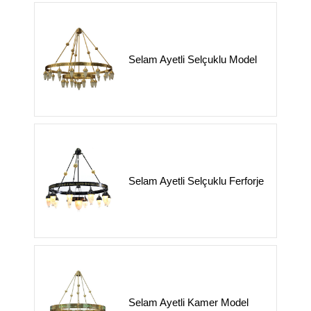
Selam Ayetli Selçuklu Model
Selam Ayetli Selçuklu Ferforje
Selam Ayetli Kamer Model