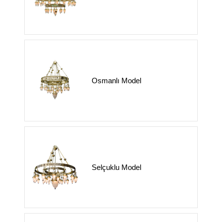
Osmanlı Model
Selçuklu Model