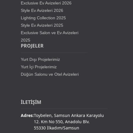
Exclusive Ev Avizeleri 2026
Style Ev Avizeleri 2026
Lighting Collection 2025
Style Ev Avizeleri 2025
Exclusive Salon ve Ev Avizeleri
2025
PROJELER
Yurt Dışı Projelerimiz
Yurt İçi Projelerimiz
Düğün Salonu ve Otel Avizeleri
İLETİŞİM
Adres:
Toybelen, Samsun Ankara Karayolu
12. Km No 550, Anadolu Blv.
55330 İlkadım/Samsun