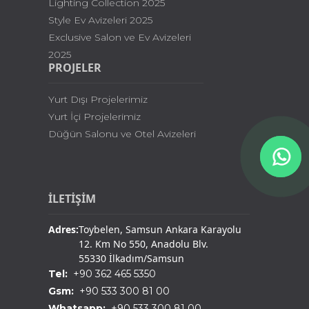
Lighting Collection 2025
Style Ev Avizeleri 2025
Exclusive Salon ve Ev Avizeleri
2025
PROJELER
Yurt Dışı Projelerimiz
Yurt İçi Projelerimiz
Düğün Salonu ve Otel Avizeleri
İLETİŞİM
Adres:
Toybelen, Samsun Ankara Karayolu
12. Km No 550, Anadolu Blv.
55330 İlkadım/Samsun
Tel:
+90 362 465 5350
Gsm:
+90 533 300 81 00
Whatsapp:
+90 533 300 81 00