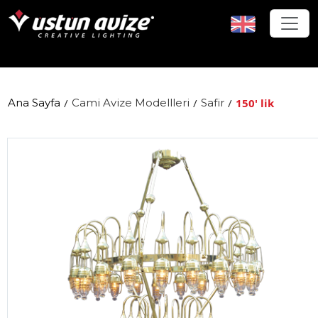
Ana Sayfa
/
Cami Avize Modellleri
/
Safir
/
150' lik