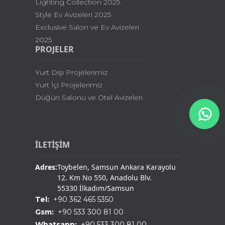
Lighting Collection 2025
Style Ev Avizeleri 2025
Exclusive Salon ve Ev Avizeleri
2025
PROJELER
Yurt Dışı Projelerimiz
Yurt İçi Projelerimiz
Düğün Salonu ve Otel Avizeleri
İLETİŞİM
Adres:
Toybelen, Samsun Ankara Karayolu
12. Km No 550, Anadolu Blv.
55330 İlkadım/Samsun
Tel:
+90 362 465 5350
Gsm:
+90 533 300 81 00
Whatsapp:
+90 533 300 81 00