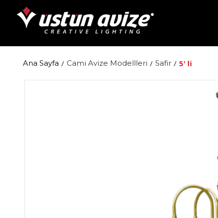
Ana Sayfa
/
Cami Avize Modellleri
/
Safir
/
5' li