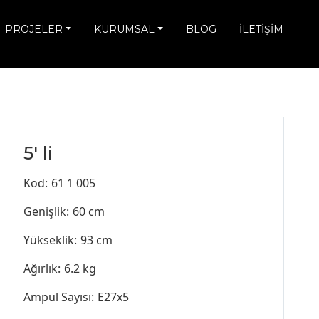
PROJELER
KURUMSAL
BLOG
İLETİŞİM
5' li
Kod:
61 1 005
Genişlik:
60 cm
Yükseklik:
93 cm
Ağırlık:
6.2 kg
Ampul Sayısı:
E27x5