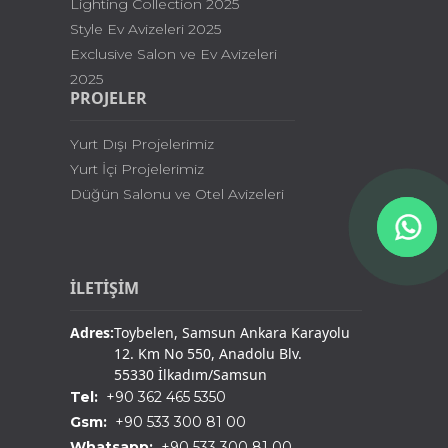
Lighting Collection 2025
Style Ev Avizeleri 2025
Exclusive Salon ve Ev Avizeleri
2025
PROJELER
Yurt Dışı Projelerimiz
Yurt İçi Projelerimiz
Düğün Salonu ve Otel Avizeleri
İLETİŞİM
Adres:
Toybelen, Samsun Ankara Karayolu
12. Km No 550, Anadolu Blv.
55330 İlkadım/Samsun
Tel:
+90 362 465 5350
Gsm:
+90 533 300 81 00
Whatsapp:
+90 533 300 81 00