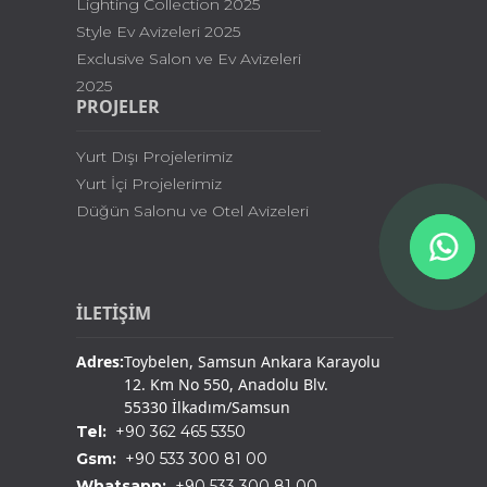
Lighting Collection 2025
Style Ev Avizeleri 2025
Exclusive Salon ve Ev Avizeleri
2025
PROJELER
Yurt Dışı Projelerimiz
Yurt İçi Projelerimiz
Düğün Salonu ve Otel Avizeleri
İLETİŞİM
Adres:
Toybelen, Samsun Ankara Karayolu
12. Km No 550, Anadolu Blv.
55330 İlkadım/Samsun
Tel:
+90 362 465 5350
Gsm:
+90 533 300 81 00
Whatsapp:
+90 533 300 81 00