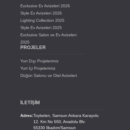
Exclusive Ev Avizeleri 2026
Hollanda Tilburg Süleymaniye Cami Mosque
Style Ev Avizeleri 2026
Chandelier
Lighting Collection 2025
Style Ev Avizeleri 2025
Ahmat Haci Kadirov Cami Avizeleri
Exclusive Salon ve Ev Avizeleri
2025
Almanya Camlı Mescid
PROJELER
Fransa Trappes Cami Avizeleri
Yurt Dışı Projelerimiz
Yurt İçi Projelerimiz
Lübnan Tripoli Al Schokur Cami Avizeleri
Düğün Salonu ve Otel Avizeleri
Türkmenistan Başkanlık Sarayı Avizeleri
İLETİŞİM
Türkmenistan Mary Tiyatro Salonu Avizeleri
Adres:
Toybelen, Samsun Ankara Karayolu
12. Km No 550, Anadolu Blv.
Yurt Dışı Cami Avizelerimiz
55330 İlkadım/Samsun