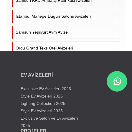
Samsun KRC Ambalaj Fabrikası Avizeleri
İstanbul Maltepe Düğün Salonu Avizeleri
Samsun Yeşilyurt Avm Avize
Ordu Grand Teks Otel Avizeleri
Samsun Bafra Davet ve Ticaret Merkezi Avizeleri
EV AVİZELERİ
Samsun Rüya Park Düğün Salonu Avizeleri
Exclusive Ev Avizeleri 2026
Konya Selçuklu Elit Düğün Salonu
Style Ev Avizeleri 2026
Lighting Collection 2025
Style Ev Avizeleri 2025
Atakum Düğün Salonu Avizeleri
Exclusive Salon ve Ev Avizeleri
2025
Samsun Ferah Öğrenci Yurdu Avizeleri
PROJELER