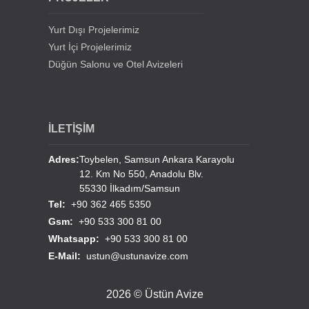
Samsun Derebahçe Sosyal Tesisleri
Yurt Dışı Projelerimiz
Yurt İçi Projelerimiz
Düğün Salonu ve Otel Avizeleri
İLETİŞİM
Adres:
Toybelen, Samsun Ankara Karayolu
12. Km No 550, Anadolu Blv.
55330 İlkadım/Samsun
Tel:
+90 362 465 5350
Gsm:
+90 533 300 81 00
Whatsapp:
+90 533 300 81 00
E-Mail:
ustun@ustunavize.com
2026 © Üstün Avize