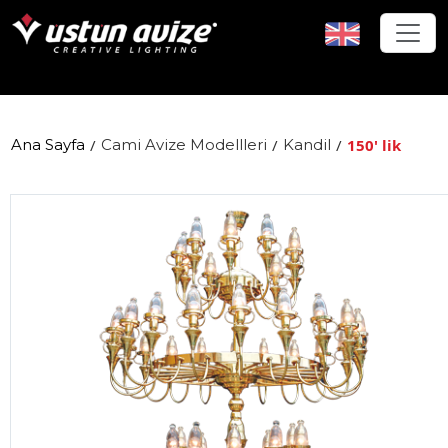
Ana Sayfa
/
Cami Avize Modellleri
/
Kandil
/
150' lik