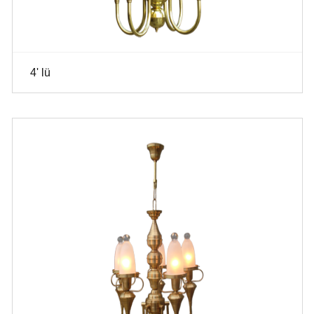
4' lü