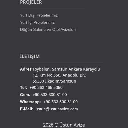
PROJELER
Yurt Dışı Projelerimiz
Yurt İçi Projelerimiz
Düğün Salonu ve Otel Avizeleri
İLETİŞİM
Adres:
Toybelen, Samsun Ankara Karayolu
12. Km No 550, Anadolu Blv.
55330 İlkadım/Samsun
Tel:
+90 362 465 5350
Gsm:
+90 533 300 81 00
Whatsapp:
+90 533 300 81 00
E-Mail:
ustun@ustunavize.com
2026 © Üstün Avize