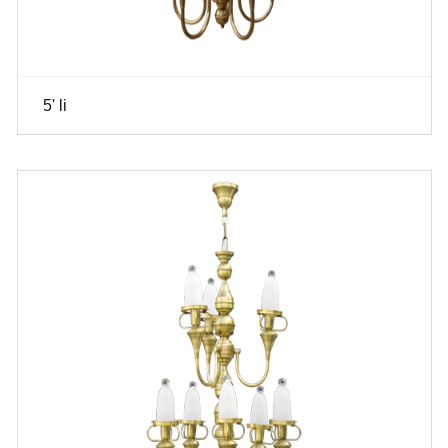
5' li