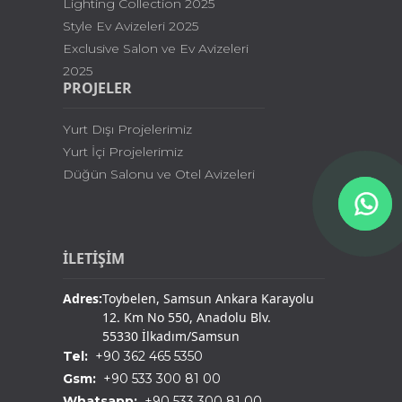
Lighting Collection 2025
Style Ev Avizeleri 2025
Exclusive Salon ve Ev Avizeleri
2025
PROJELER
Yurt Dışı Projelerimiz
Yurt İçi Projelerimiz
Düğün Salonu ve Otel Avizeleri
İLETİŞİM
Adres:
Toybelen, Samsun Ankara Karayolu
12. Km No 550, Anadolu Blv.
55330 İlkadım/Samsun
Tel:
+90 362 465 5350
Gsm:
+90 533 300 81 00
Whatsapp:
+90 533 300 81 00