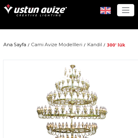
Ana Sayfa
/
Cami Avize Modellleri
/
Kandil
/
300' lük