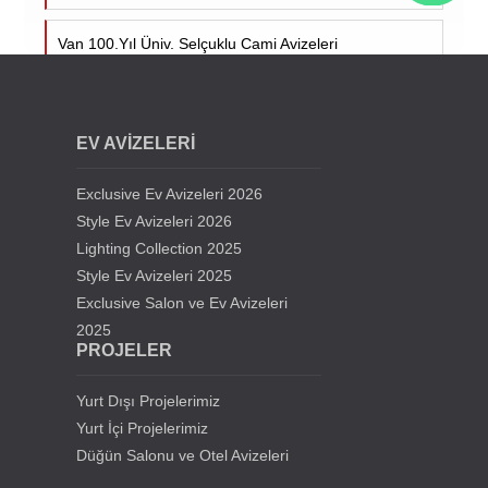
Van 100.Yıl Üniv. Selçuklu Cami Avizeleri
Cumhuriyet Üniv. Cami Avizeleri - Sivas
EV AVİZELERİ
Siirt Üniversitesi Cami Avizeleri
Exclusive Ev Avizeleri 2026
Kıbrıs Lefkoşa Hala Sultan Cami Avizeleri
Style Ev Avizeleri 2026
Lighting Collection 2025
Style Ev Avizeleri 2025
Samsun Gürbüz Cami Avize Projesi
Exclusive Salon ve Ev Avizeleri
2025
İstanbul Beylikdüzü Mevlana Cami Avize Projesi
PROJELER
Kahramanmaraş Medine Cami Avizesi
Yurt Dışı Projelerimiz
Yurt İçi Projelerimiz
Mersin Mezitli Cami Avize Projesi
Düğün Salonu ve Otel Avizeleri