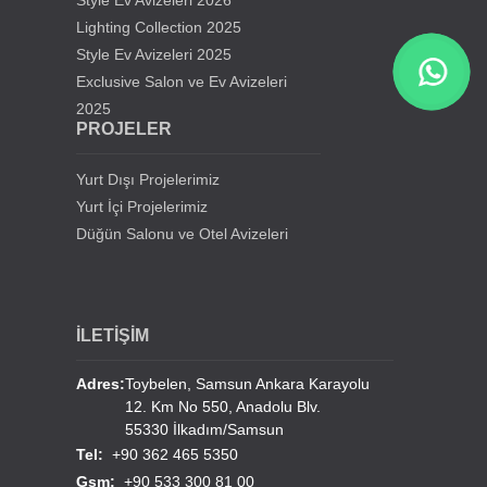
Style Ev Avizeleri 2026
Lighting Collection 2025
Style Ev Avizeleri 2025
Samsun Gürbüz Cami Avize Projesi
Exclusive Salon ve Ev Avizeleri
2025
İstanbul Beylikdüzü Mevlana Cami Avize Projesi
PROJELER
Kahramanmaraş Medine Cami Avizesi
Yurt Dışı Projelerimiz
Yurt İçi Projelerimiz
Mersin Mezitli Cami Avize Projesi
Düğün Salonu ve Otel Avizeleri
İstanbul Sultan Çiftliği Avize Projesi
İLETİŞİM
Erzurum Lala Paşa Cami Avizeleri
Adres:
Toybelen, Samsun Ankara Karayolu
12. Km No 550, Anadolu Blv.
Erzurum Hınıs Merkez Cami Avizeleri
55330 İlkadım/Samsun
Tel:
+90 362 465 5350
Çorum Alaca Hacı Şahmerdan Cami Avizeleri
Gsm:
+90 533 300 81 00