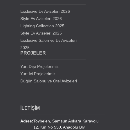
Siirt Üniversitesi Cami Avizeleri
Exclusive Ev Avizeleri 2026
Kıbrıs Lefkoşa Hala Sultan Cami Avizeleri
Style Ev Avizeleri 2026
Lighting Collection 2025
Style Ev Avizeleri 2025
Samsun Gürbüz Cami Avize Projesi
Exclusive Salon ve Ev Avizeleri
2025
İstanbul Beylikdüzü Mevlana Cami Avize Projesi
PROJELER
Kahramanmaraş Medine Cami Avizesi
Yurt Dışı Projelerimiz
Yurt İçi Projelerimiz
Mersin Mezitli Cami Avize Projesi
Düğün Salonu ve Otel Avizeleri
İstanbul Sultan Çiftliği Avize Projesi
İLETİŞİM
Erzurum Lala Paşa Cami Avizeleri
Adres:
Toybelen, Samsun Ankara Karayolu
12. Km No 550, Anadolu Blv.
Erzurum Hınıs Merkez Cami Avizeleri