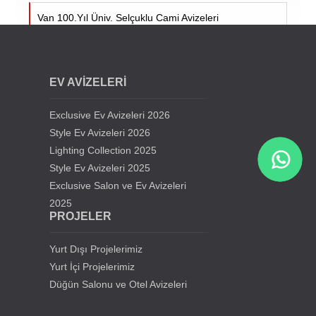
Van 100.Yıl Üniv. Selçuklu Cami Avizeleri
Cumhuriyet Üniv. Cami Avizeleri - Sivas
EV AVİZELERİ
Siirt Üniversitesi Cami Avizeleri
Exclusive Ev Avizeleri 2026
Kıbrıs Lefkoşa Hala Sultan Cami Avizeleri
Style Ev Avizeleri 2026
Lighting Collection 2025
Style Ev Avizeleri 2025
Samsun Gürbüz Cami Avize Projesi
Exclusive Salon ve Ev Avizeleri
2025
İstanbul Beylikdüzü Mevlana Cami Avize Projesi
PROJELER
Kahramanmaraş Medine Cami Avizesi
Yurt Dışı Projelerimiz
Yurt İçi Projelerimiz
Mersin Mezitli Cami Avize Projesi
Düğün Salonu ve Otel Avizeleri