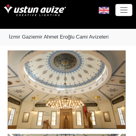
İzmir Gaziemir Ahmet Eroğlu Cami Avizeleri